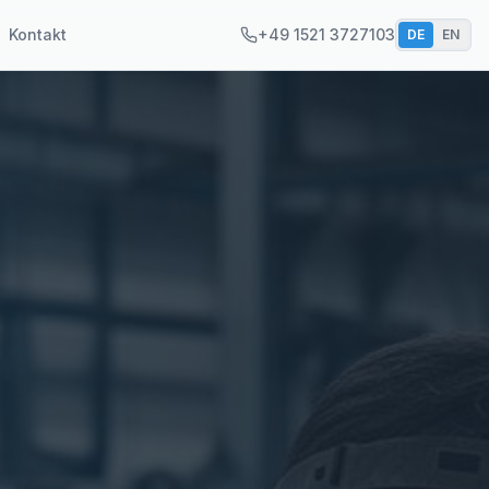
Kontakt
+49 1521 3727103
DE
EN